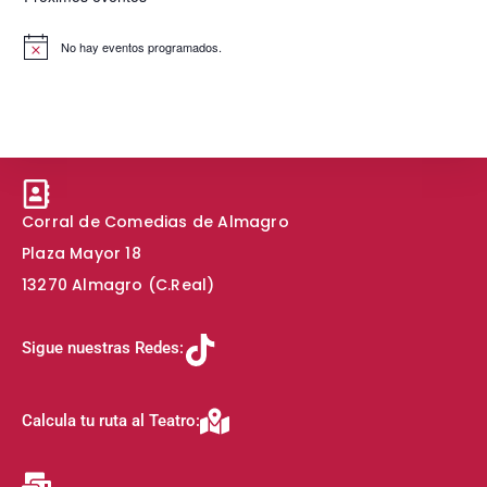
i
o
o
o
s
No hay eventos programados.
A
t
v
a
i
s
s
o
d
e
E
Corral de Comedias de Almagro
v
Plaza Mayor 18
e
13270 Almagro (C.Real)
n
t
Sigue nuestras Redes:
o
s
Calcula tu ruta al Teatro: