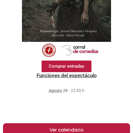
Comprar entradas
Funciones del espectáculo
Agosto
29 ·
22:45 h
Ver calendario