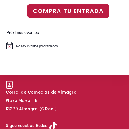
COMPRA TU ENTRADA
Próximos eventos
No hay eventos programados.
A
v
i
s
o
Corral de Comedias de Almagro
Plaza Mayor 18
13270 Almagro (C.Real)
Sigue nuestras Redes: