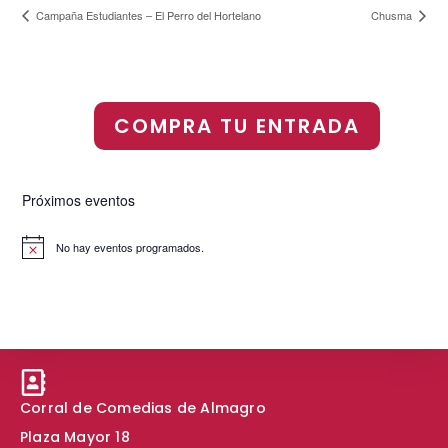
Campaña Estudiantes – El Perro del Hortelano
Chusma
COMPRA TU ENTRADA
Próximos eventos
No hay eventos programados.
A
v
i
s
o
Corral de Comedias de Almagro
Plaza Mayor 18