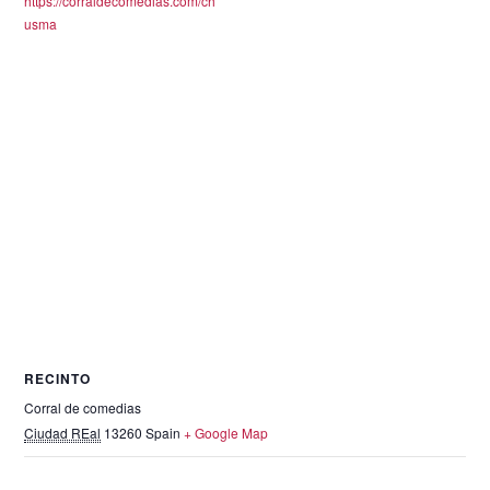
https://corraldecomedias.com/ch
usma
RECINTO
Corral de comedias
Ciudad REal
13260
Spain
+ Google Map