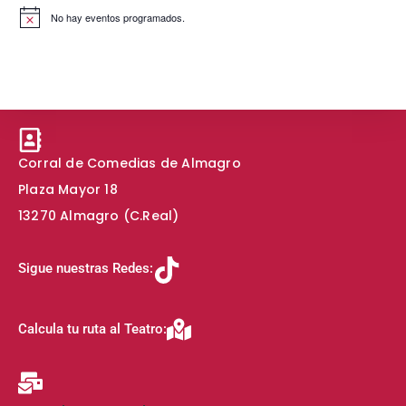
i
o
No hay eventos programados.
s
A
v
t
i
s
a
o
s
d
e
Corral de Comedias de Almagro
E
Plaza Mayor 18
v
13270 Almagro (C.Real)
e
n
Sigue nuestras Redes:
t
o
s
Calcula tu ruta al Teatro: