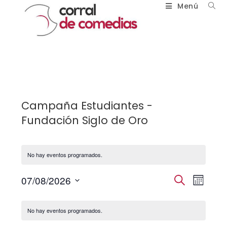
Menú
Campaña Estudiantes -
Fundación Siglo de Oro
No hay eventos programados.
N
N
07/08/2026
B
M
u
a
a
S
e
C
s
v
e
v
s
No hay eventos programados.
c
a
e
l
e
a