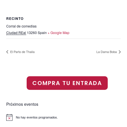
RECINTO
Corral de comedias
Ciudad REal
13260
Spain
+ Google Map
El Parto de Thalía
La Dama Boba
COMPRA TU ENTRADA
Próximos eventos
No hay eventos programados.
A
v