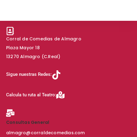
i
s
o
Corral de Comedias de Almagro
Plaza Mayor 18
13270 Almagro (C.Real)
Sigue nuestras Redes:
Calcula tu ruta al Teatro:
Consultas General
almagro@corraldecomedias.com