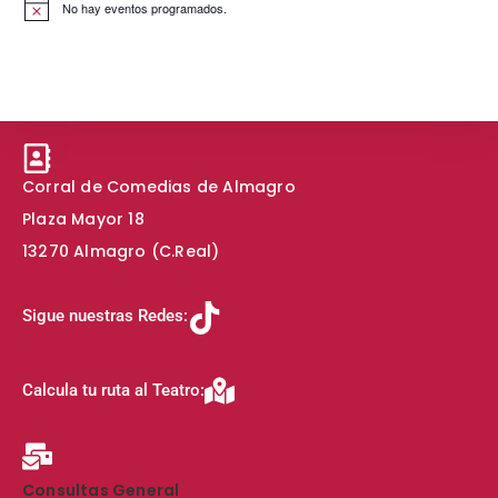
No hay eventos programados.
A
v
i
s
o
Corral de Comedias de Almagro
Plaza Mayor 18
13270 Almagro (C.Real)
Sigue nuestras Redes:
Calcula tu ruta al Teatro:
Consultas General