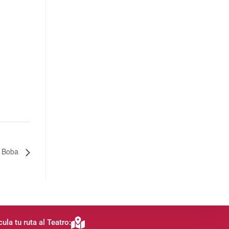
 Boba
cula tu ruta al Teatro: