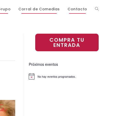
Grupo
Corral de Comedias
Contacto
COMPRA TU
ENTRADA
Próximos eventos
No hay eventos programados.
A
v
i
s
o