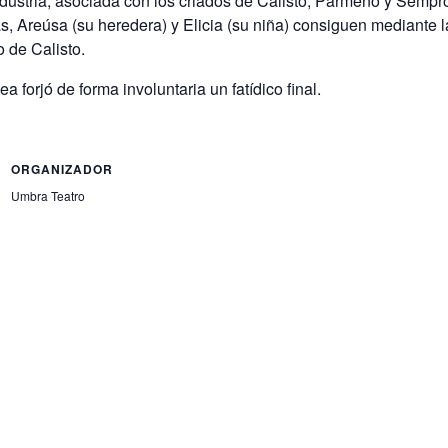
ndustria, asociada con los criados de Calisto, Pármeno y Sempr
s, Areúsa (su heredera) y Elicia (su niña) consiguen mediante l
o de Calisto.
forjó de forma involuntaria un fatídico final.
ORGANIZADOR
Umbra Teatro