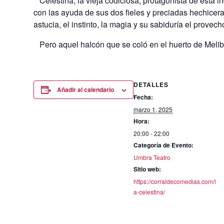
Celestina, la vieja codiciosa, protagonista de esta i
con las ayuda de sus dos fieles y preciadas hechicera
astucia, el instinto, la magia y su sabiduría el provech
Pero aquel halcón que se coló en el huerto de Melibea 
DETALLES
Añadir al calendario
Fecha:
marzo 1, 2025
Hora:
20:00 - 22:00
Categoría de Evento:
Umbra Teatro
Sitio web:
https://corraldecomedias.com/l
a-celestina/