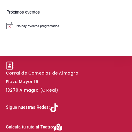
Próximos eventos
No hay eventos programados.
A
v
i
s
o
Corral de Comedias de Almagro
Plaza Mayor 18
13270 Almagro (C.Real)
Sigue nuestras Redes:
Calcula tu ruta al Teatro: