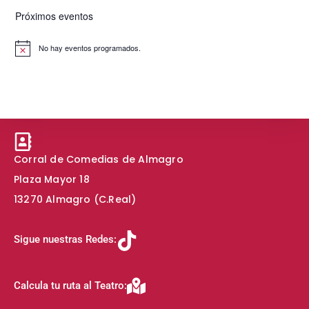
Próximos eventos
No hay eventos programados.
A
v
i
s
o
Corral de Comedias de Almagro
Plaza Mayor 18
13270 Almagro (C.Real)
Sigue nuestras Redes:
Calcula tu ruta al Teatro: