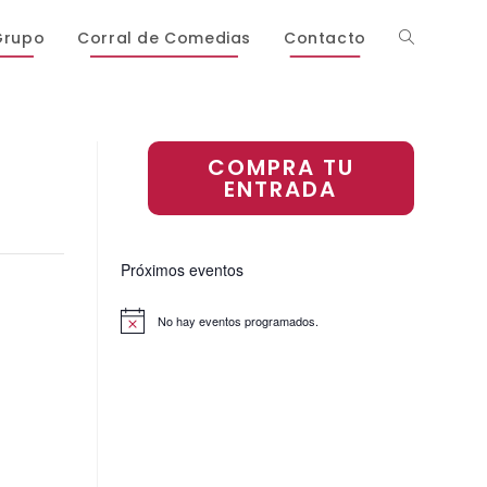
Grupo
Corral de Comedias
Contacto
COMPRA TU
ENTRADA
Próximos eventos
No hay eventos programados.
A
v
i
s
o