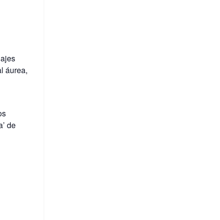
najes
al áurea,
os
a’ de