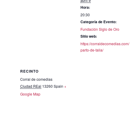
abril 9
Hora:
20:30
Categoría de Evento:
Fundación Siglo de Oro
Sitio web:
https://corraldecomedias.com/
parto-de-talia/
RECINTO
Corral de comedias
Ciudad REal
13260
Spain
+
Google Map